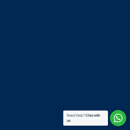
Need Help?
Chat with
us